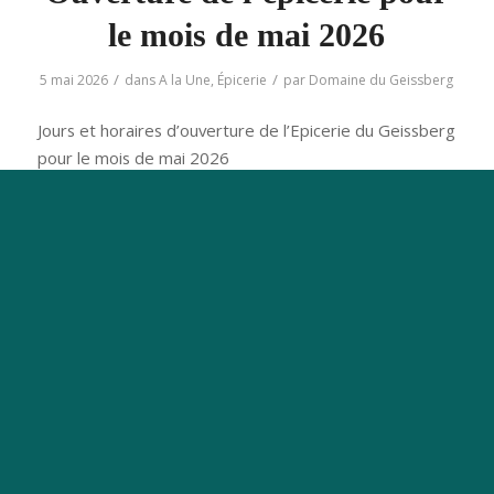
le mois de mai 2026
/
/
5 mai 2026
dans
A la Une
,
Épicerie
par
Domaine du Geissberg
Jours et horaires d’ouverture de l’Epicerie du Geissberg
pour le mois de mai 2026
Mercredi 30 avril : ouvert (pain)
er
Vendredi 1
mai :
fermé
Samedi 2 mai :
fermé
Mercredi 6 mai : ouvert (viande de
porc)
Vendredi 8 mai : ouvert (pain)
Samedi 9 mai : ouvert